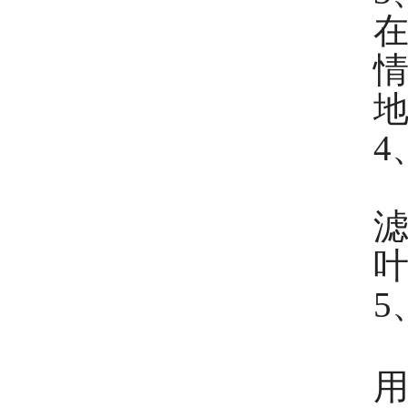
在
情
地
4
福
滤
5